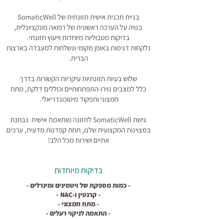
בניית תכנית אישית תזונתית של SomaticWell
בנויה על הערכה ראשונית של רפואה פונקציונלית,
בדיקות מטבוליות מיוחדות וייעוץ תזונתי.
נלקחות דגימות באופן מקומי ונשלחות למעבדה בארצות
הברית.
שלוש בעיות תזונתיות עיקריות הקשורות בדרך
כלל
למצבים נוירו-התפתחותיים וכוללים דלקת,
מתח
חמצוני ותפקוד מיטוכונדריאלי.
גישת SomaticWell לתזונה מותאמת אישית
נבחנת
במצוינות המקצועית שלנו,
תחת קפדנות מדעית,
ערכים
אתיים ושירות מכל הלב!
בדיקות מיוחדות
- כמות מספקת של ויטמינים ומינרלים -
- קרנטין ו-NAC -
- מתח חמצוני -
- התאמה לניקוי רעלים -