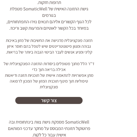
תרופות חזקות.
​​גישת התזונה האישית של SomaticWell מטפלת
בגורמים
לכל הגוף הקשורים אליהם
תנאים נוירו-התפתחותיים,
במיוחד בכל הקשור ל
אוטיזם והפרעות קשב וריכוז.​
תזונה פונקציונלית מדגישה את החשיבות של מזון באיכות
גבוהה ומגוון פיטונוטריינטים שיש לטפל בהם חוסר איזון
קליני ומניע אנשים לעבר הביטוי הגבוה ביותר של בריאות.
ד"ר הלל מחנך מטופלים ביסודות התזונה הפונקציונלית של
אכילה בריאה תוך כדי
מתן אפשרויות להתאמה אישית של תוכניות תזונה ודיאטות
טיפוליות תוך מינוף תוכנית המזון של המכון לרפואה
פונקציונלית
צור קשר
SomaticWell מספקת גישת צוות בינתחומית
ובה
פרוטוקול תזונתי המבוסס על מחקר עדכני
המותאם
אישית עבור כל לקוח.