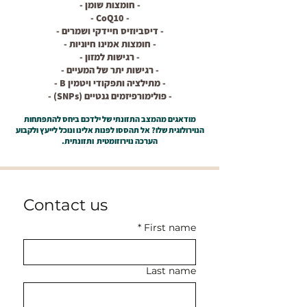
- חומצות שומן -
- CoQ10 -
- דיסביוזיס חיידקי ושמרים -
- חומצות אמינו חיוניות -
- רגישות למזון -
- רגישות יתר של המעיים -
- מתילציה ותפקודי ויטמין B -
- פולימורפיזמים גנטיים (SNPs) -
מודאגים מהמצב התזונתי של ילדכם ביחס להתפתחות
הנוירולוגית שלו? אל תהססו לפנות אלינו ונוכל לייעץ ולקבוע
הערכה נוירוזומטית ותזונתית.
Contact us
*
First name
Last name