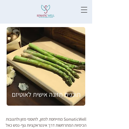
תוכנית תזונה אישית לאוטיזם
SomaticWell מתייחסת למזון, לתוספי מזון ולתגובות
הכימיות המתרחשות דרך אינטראקציות גוף-נפש כאל