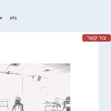
בלוג
אק
צור קשר