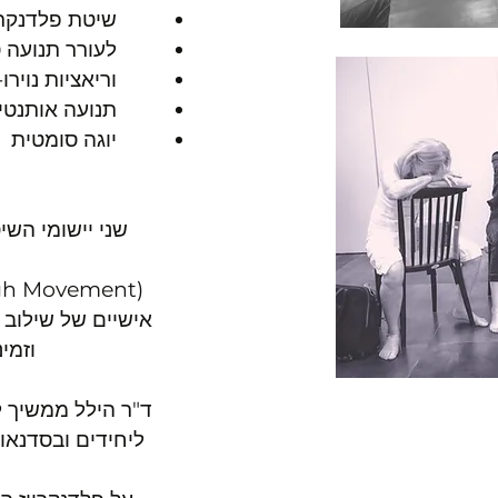
שיטת פלדנקרי
לעורר תנועה סומ
וריאציות נוירו-ס
תנועה אותנטי
יוגה סומטית
שני יישומי השי
וזמינים 
ד"ר הילל ממשיך ל
ליחידים ובסדנאות