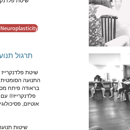
שיטת פלדנקר
 Neuroplasticity
תרגול תנועה מוד
שיטת פלדנקרייז 
בראודה פיתח מספ
פלדנקרייז® עם 
אוטיזם, פסיכולוגי
שיטות תנועה מודעת ב-l