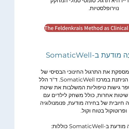
ייז היא תרגול סומטי סמלי המחקק
נוירופלסטיות.
The Feldenkrais Method as Clinical
עת ב-SomaticWell
מספקת את התרגול החינוכי הבסיסי של
התנועה הסומטית הניתנת במרכז SomaticWell. ד"ר הלל
ר גישות טיפוליות המשלבות את שיטת
שיטות אחרות, כולל משחק לילדים עם
ה חיובית של בחירה מודעת, פנומנולוגיה
ופרוטוקול בטוח וקול.
SomaticWel כוללות: