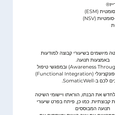
יז®
טית (ESM)
ומטיות (NSV)
ת
טה מיושמים בשיעורי קבוצה למודעות
באמצעות תנועה.
(Awareness Through Movement) ובמפגשי טיפול
אישיים של שילוב פונקציונלי (Functional Integration)
לכם ב-SomaticWell.
חדש את הבנתו, הוראתו ויישומי השיטה
 קבוצתיות. ​כמו כן, פיתח בפרט שיעורי
תנועה המבוססים