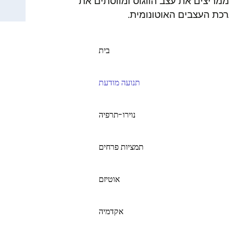
ממריצים את עצב הווגוס ומווסתים את
כת העצבים האוטונומית.
בית
תנועה מודעת
נוירו-תרפיה
תמציות פרחים
אוטיזם
אקדמיה